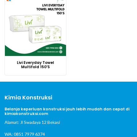
Livi Everyday Towel
Multifold 150’S
Kimia Konstruksi
Belanja keperluan konstruksi jauh lebih mudah dan cepat di
kimiakonstruksi.com
Alamat: Jl Swadaya 12 Bekasi
WA: 0851 7979 6374