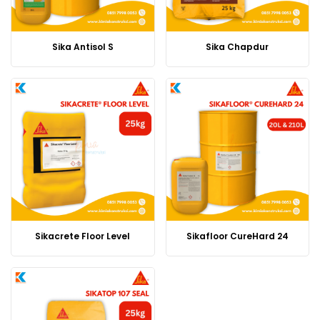
Sika Antisol S
Sika Chapdur
Produk
Sikacrete Floor Level
Sikafloor CureHard 24
Produk
ini
ini
memiliki
memiliki
beberapa
beberapa
varian.
varian.
Pilihan