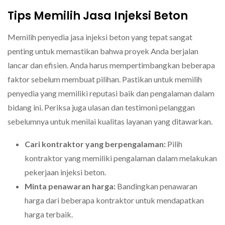
Tips Memilih Jasa Injeksi Beton
Memilih penyedia jasa injeksi beton yang tepat sangat
penting untuk memastikan bahwa proyek Anda berjalan
lancar dan efisien. Anda harus mempertimbangkan beberapa
faktor sebelum membuat pilihan. Pastikan untuk memilih
penyedia yang memiliki reputasi baik dan pengalaman dalam
bidang ini. Periksa juga ulasan dan testimoni pelanggan
sebelumnya untuk menilai kualitas layanan yang ditawarkan.
Cari kontraktor yang berpengalaman:
Pilih
kontraktor yang memiliki pengalaman dalam melakukan
pekerjaan injeksi beton.
Minta penawaran harga:
Bandingkan penawaran
harga dari beberapa kontraktor untuk mendapatkan
harga terbaik.