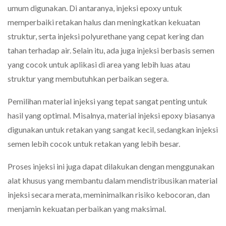
umum digunakan. Di antaranya, injeksi epoxy untuk
memperbaiki retakan halus dan meningkatkan kekuatan
struktur, serta injeksi polyurethane yang cepat kering dan
tahan terhadap air. Selain itu, ada juga injeksi berbasis semen
yang cocok untuk aplikasi di area yang lebih luas atau
struktur yang membutuhkan perbaikan segera.
Pemilihan material injeksi yang tepat sangat penting untuk
hasil yang optimal. Misalnya, material injeksi epoxy biasanya
digunakan untuk retakan yang sangat kecil, sedangkan injeksi
semen lebih cocok untuk retakan yang lebih besar.
Proses injeksi ini juga dapat dilakukan dengan menggunakan
alat khusus yang membantu dalam mendistribusikan material
injeksi secara merata, meminimalkan risiko kebocoran, dan
menjamin kekuatan perbaikan yang maksimal.