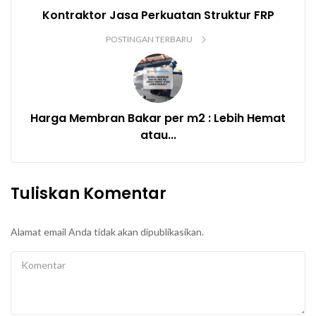
Kontraktor Jasa Perkuatan Struktur FRP
POSTINGAN TERBARU
Harga Membran Bakar per m2 : Lebih Hemat
atau...
Tuliskan Komentar
Alamat email Anda tidak akan dipublikasikan.
Komentar