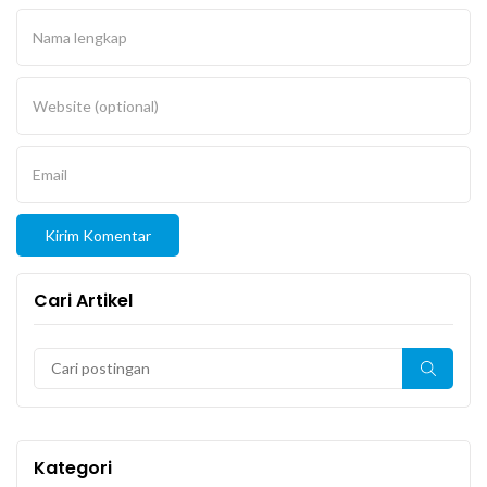
Nama lengkap
Website (optional)
Email
Cari Artikel
Kategori