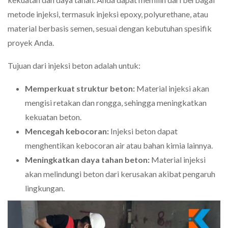
metode injeksi, termasuk injeksi epoxy, polyurethane, atau
material berbasis semen, sesuai dengan kebutuhan spesifik
proyek Anda.
Tujuan dari injeksi beton adalah untuk:
Memperkuat struktur beton:
Material injeksi akan
mengisi retakan dan rongga, sehingga meningkatkan
kekuatan beton.
Mencegah kebocoran:
Injeksi beton dapat
menghentikan kebocoran air atau bahan kimia lainnya.
Meningkatkan daya tahan beton:
Material injeksi
akan melindungi beton dari kerusakan akibat pengaruh
lingkungan.