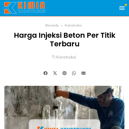
Beranda
Konstruksi
Harga Injeksi Beton Per Titik
Terbaru
Konstruksi