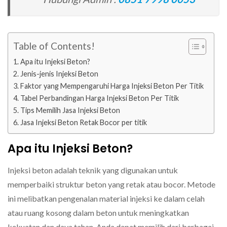
Table of Contents!
Apa itu Injeksi Beton?
Jenis-jenis Injeksi Beton
Faktor yang Mempengaruhi Harga Injeksi Beton Per Titik
Tabel Perbandingan Harga Injeksi Beton Per Titik
Tips Memilih Jasa Injeksi Beton
Jasa Injeksi Beton Retak Bocor per titik
Apa itu Injeksi Beton?
Injeksi beton adalah teknik yang digunakan untuk
memperbaiki struktur beton yang retak atau bocor. Metode
ini melibatkan pengenalan material injeksi ke dalam celah
atau ruang kosong dalam beton untuk meningkatkan
kekuatan dan daya tahan. Anda dapat memilih dari berbagai