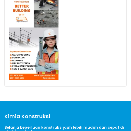
Kimia Konstruksi
Belanja keperluan konstruksi jauh lebih mudah dan cepat di