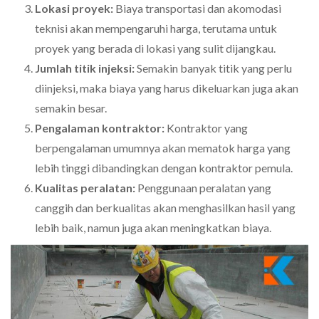
Lokasi proyek:
Biaya transportasi dan akomodasi
teknisi akan mempengaruhi harga, terutama untuk
proyek yang berada di lokasi yang sulit dijangkau.
Jumlah titik injeksi:
Semakin banyak titik yang perlu
diinjeksi, maka biaya yang harus dikeluarkan juga akan
semakin besar.
Pengalaman kontraktor:
Kontraktor yang
berpengalaman umumnya akan mematok harga yang
lebih tinggi dibandingkan dengan kontraktor pemula.
Kualitas peralatan:
Penggunaan peralatan yang
canggih dan berkualitas akan menghasilkan hasil yang
lebih baik, namun juga akan meningkatkan biaya.