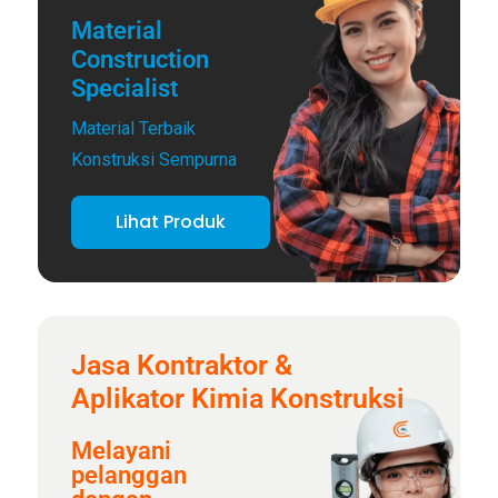
Material
Construction
Specialist
Material Terbaik
Konstruksi Sempurna
Lihat Produk
Jasa Kontraktor &
Aplikator Kimia Konstruksi
Melayani
pelanggan