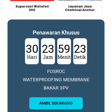
Supercast Watafoil
Layanan Jasa
300
Chemical Anchor
Penawaran Khusus
30
23
59
21
Hari
Jam
Menit
Detik
FOSROC
WATERPROOFING MEMBRANE
BAKAR 3PV
AMBIL SEKARANG