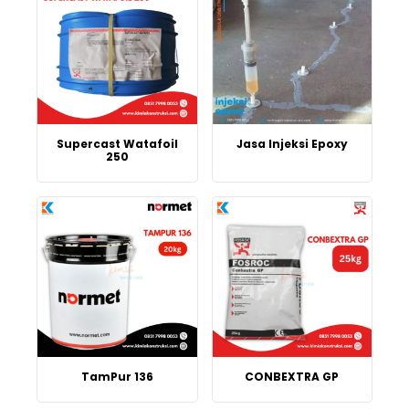
Supercast Watafoil
Jasa Injeksi Epoxy
250
TamPur 136
CONBEXTRA GP