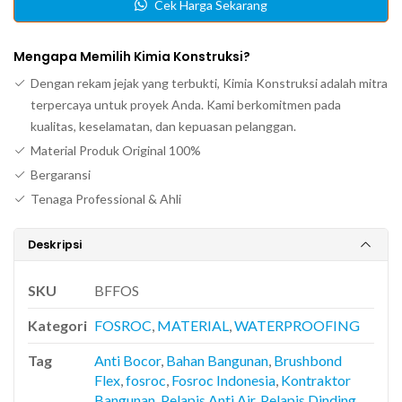
Cek Harga Sekarang
Mengapa Memilih Kimia Konstruksi?
Dengan rekam jejak yang terbukti, Kimia Konstruksi adalah mitra
terpercaya untuk proyek Anda. Kami berkomitmen pada
kualitas, keselamatan, dan kepuasan pelanggan.
Material Produk Original 100%
Bergaransi
Tenaga Professional & Ahli
Deskripsi
SKU
BFFOS
Kategori
FOSROC
,
MATERIAL
,
WATERPROOFING
Tag
Anti Bocor
,
Bahan Bangunan
,
Brushbond
Flex
,
fosroc
,
Fosroc Indonesia
,
Kontraktor
Bangunan
,
Pelapis Anti Air
,
Pelapis Dinding