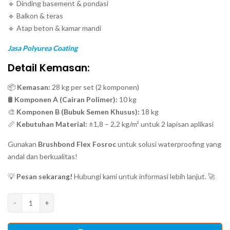
🔹 Dinding basement & pondasi
🔹 Balkon & teras
🔹 Atap beton & kamar mandi
Jasa Polyurea Coating
Detail Kemasan:
📦
Kemasan:
28 kg per set (2 komponen)
🛢
Komponen A (Cairan Polimer):
10 kg
🎨
Komponen B (Bubuk Semen Khusus):
18 kg
📏
Kebutuhan Material:
±1,8 – 2,2 kg/m² untuk 2 lapisan aplikasi
Gunakan
Brushbond Flex Fosroc
untuk solusi waterproofing yang
andal dan berkualitas!
💡
Pesan sekarang!
Hubungi kami untuk informasi lebih lanjut. 🚀
Kuantitas
-
+
Brushbond
Flex