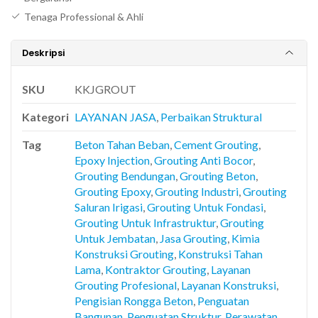
Tenaga Professional & Ahli
Deskripsi
SKU
KKJGROUT
Kategori
LAYANAN JASA
,
Perbaikan Struktural
Tag
Beton Tahan Beban
,
Cement Grouting
,
Epoxy Injection
,
Grouting Anti Bocor
,
Grouting Bendungan
,
Grouting Beton
,
Grouting Epoxy
,
Grouting Industri
,
Grouting
Saluran Irigasi
,
Grouting Untuk Fondasi
,
Grouting Untuk Infrastruktur
,
Grouting
Untuk Jembatan
,
Jasa Grouting
,
Kimia
Konstruksi Grouting
,
Konstruksi Tahan
Lama
,
Kontraktor Grouting
,
Layanan
Grouting Profesional
,
Layanan Konstruksi
,
Pengisian Rongga Beton
,
Penguatan
Bangunan
,
Penguatan Struktur
,
Perawatan