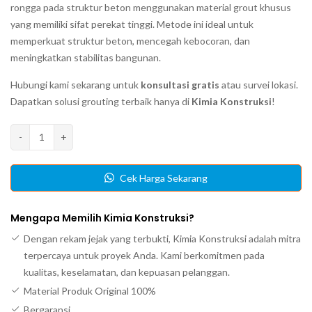
rongga pada struktur beton menggunakan material grout khusus
yang memiliki sifat perekat tinggi. Metode ini ideal untuk
memperkuat struktur beton, mencegah kebocoran, dan
meningkatkan stabilitas bangunan.
Hubungi kami sekarang untuk
konsultasi gratis
atau survei lokasi.
Dapatkan solusi grouting terbaik hanya di
Kimia Konstruksi
!
Kuantitas
-
+
Jasa
Grouting
Cek Harga Sekarang
Beton
Mengapa Memilih Kimia Konstruksi?
Dengan rekam jejak yang terbukti, Kimia Konstruksi adalah mitra
terpercaya untuk proyek Anda. Kami berkomitmen pada
kualitas, keselamatan, dan kepuasan pelanggan.
Material Produk Original 100%
Bergaransi