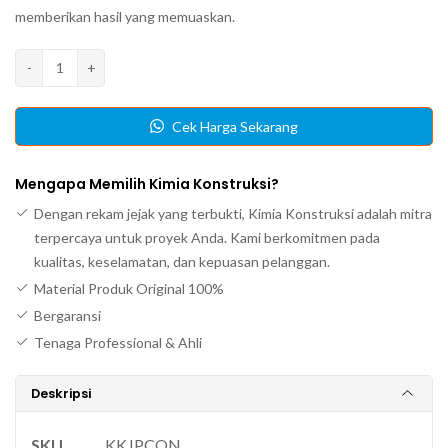
memberikan hasil yang memuaskan.
Kuantitas
-
+
Jasa
Polish
Cek Harga Sekarang
Concrete
Mengapa Memilih Kimia Konstruksi?
Dengan rekam jejak yang terbukti, Kimia Konstruksi adalah mitra
terpercaya untuk proyek Anda. Kami berkomitmen pada
kualitas, keselamatan, dan kepuasan pelanggan.
Material Produk Original 100%
Bergaransi
Tenaga Professional & Ahli
Deskripsi
SKU
KKJPCON