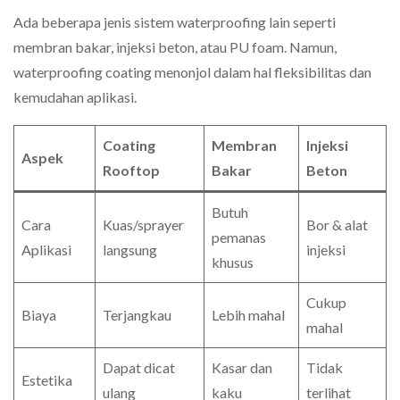
Ada beberapa jenis sistem waterproofing lain seperti
membran bakar, injeksi beton, atau PU foam. Namun,
waterproofing coating menonjol dalam hal fleksibilitas dan
kemudahan aplikasi.
Coating
Membran
Injeksi
Aspek
Rooftop
Bakar
Beton
Butuh
Cara
Kuas/sprayer
Bor & alat
pemanas
Aplikasi
langsung
injeksi
khusus
Cukup
Biaya
Terjangkau
Lebih mahal
mahal
Dapat dicat
Kasar dan
Tidak
Estetika
ulang
kaku
terlihat