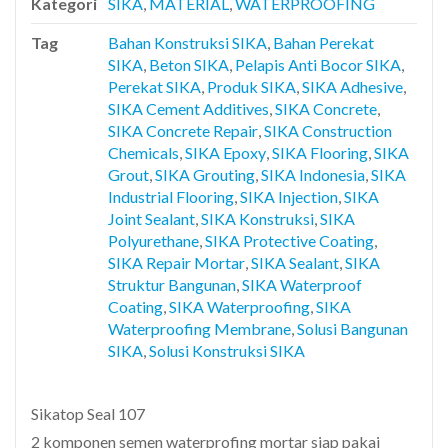
Kategori
SIKA
,
MATERIAL
,
WATERPROOFING
Tag
Bahan Konstruksi SIKA
,
Bahan Perekat
SIKA
,
Beton SIKA
,
Pelapis Anti Bocor SIKA
,
Perekat SIKA
,
Produk SIKA
,
SIKA Adhesive
,
SIKA Cement Additives
,
SIKA Concrete
,
SIKA Concrete Repair
,
SIKA Construction
Chemicals
,
SIKA Epoxy
,
SIKA Flooring
,
SIKA
Grout
,
SIKA Grouting
,
SIKA Indonesia
,
SIKA
Industrial Flooring
,
SIKA Injection
,
SIKA
Joint Sealant
,
SIKA Konstruksi
,
SIKA
Polyurethane
,
SIKA Protective Coating
,
SIKA Repair Mortar
,
SIKA Sealant
,
SIKA
Struktur Bangunan
,
SIKA Waterproof
Coating
,
SIKA Waterproofing
,
SIKA
Waterproofing Membrane
,
Solusi Bangunan
SIKA
,
Solusi Konstruksi SIKA
Sikatop Seal 107
2 komponen semen waterprofing mortar siap pakai