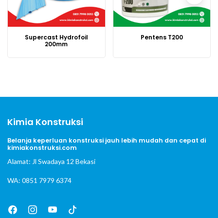
Supercast Hydrofoil
Pentens T200
200mm
Kimia Konstruksi
Belanja keperluan konstruksi jauh lebih mudah dan cepat di
kimiakonstruksi.com
Alamat: Jl Swadaya 12 Bekasi
WA: 0851 7979 6374