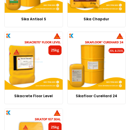
Sika Antisol S
Sika Chapdur
Produk
Sikacrete Floor Level
Sikafloor CureHard 24
Produk
ini
ini
memiliki
memiliki
beberapa
beberapa
varian.
varian.
Pilihan