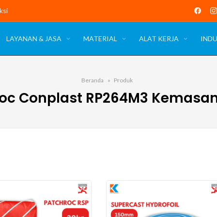
ksi
LAYANAN & JASA
MATERIAL
ALAT KERJA
INDU
Beranda
Produk
roc Conplast RP264M3 Kemasan 