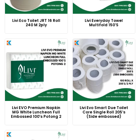
Livi Eco Toilet JRT 16 Roll
Livi Everyday Towel
240 M 2ply
Multifold 150’S
Livi EVO Premium Napkin
Livi Evo Smart Due Toilet
MG White Luncheon Full
Core Single Roll 205’s
Embossed 100’s Potong 2
(Side embossed)