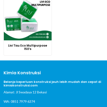
Livi Tisu Eco Multipurpose
150’s
Kimia Konstruksi
Belanja keperluan konstruksi jauh lebih mudah dan cepat di
kimiakonstruksi.com
Alamat: Jl Swadaya 12 Bekasi
WA: 0851 7979 6374